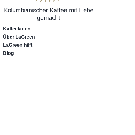
Kolumbianischer Kaffee mit Liebe
gemacht
Kaffeeladen
Über LaGreen
LaGreen hilft
Blog
Unsere Kaffees
Versandarten und - kosten
Widerrufsrecht
AGB
Datenschutz
Impressum
Kontaktseite​
Zahlungsmethoden